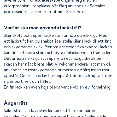
leverantörer för att återskapa originalfärg med en
kulörprecision i toppklass. Vår färg används av flertalet
professionella lackerare runt om i Stockholm.
Varför ska man använda lackstift?
Stenskott och repor i lacken är i princip oundvikligt. Med
ett lackstift kan du snabbt återställa bilens lack till ett fint
och skyddande skick. Genom att tidigt fixa skador i lacken
kan du förhindra stora och dyra omlackeringar i framtiden.
Det är extra viktigt att reparera i ett tidigt skede om
skadan har nått bilens plåt. Vi rekommenderar att man då
använder en rostskyddande primer/grundfärg innan rost
uppstår. Om rost redan har uppstått är det viktigt att den
slipas bort helt och hållet.
En fin lack kan även höja bilens värde vid en ev. försäljning.
Ångerrätt
Säkerställ att du använder korrekt färgkod när du
beställer. Det finns ingen ångerrätt på färg. Gäller både