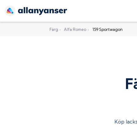
Färg
›
Alfa Romeo
›
159 Sportwagon
F
Köp lackst