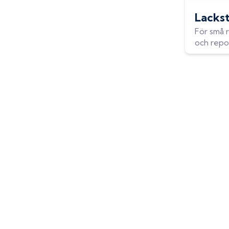
Lackst
För små r
och repo