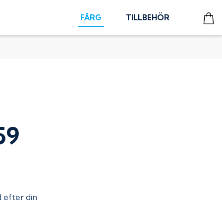
FÄRG
TILLBEHÖR
59
d efter din