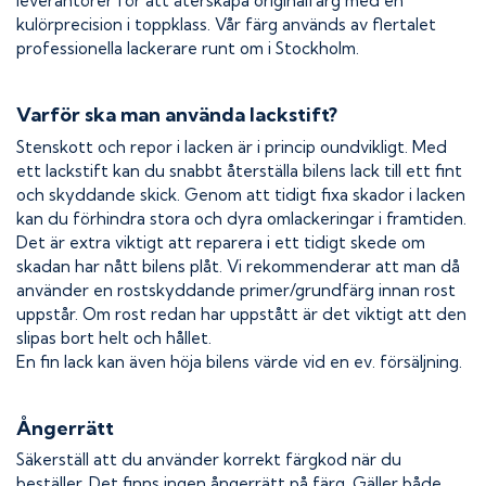
leverantörer för att återskapa originalfärg med en
kulörprecision i toppklass. Vår färg används av flertalet
professionella lackerare runt om i Stockholm.
Varför ska man använda lackstift?
Stenskott och repor i lacken är i princip oundvikligt. Med
ett lackstift kan du snabbt återställa bilens lack till ett fint
och skyddande skick. Genom att tidigt fixa skador i lacken
kan du förhindra stora och dyra omlackeringar i framtiden.
Det är extra viktigt att reparera i ett tidigt skede om
skadan har nått bilens plåt. Vi rekommenderar att man då
använder en rostskyddande primer/grundfärg innan rost
uppstår. Om rost redan har uppstått är det viktigt att den
slipas bort helt och hållet.
En fin lack kan även höja bilens värde vid en ev. försäljning.
Ångerrätt
Säkerställ att du använder korrekt färgkod när du
beställer. Det finns ingen ångerrätt på färg. Gäller både