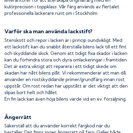
leverantörer för att återskapa originalfärg med en
kulörprecision i toppklass. Vår färg används av flertalet
professionella lackerare runt om i Stockholm.
Varför ska man använda lackstift?
Stenskott och repor i lacken är i princip oundvikligt. Med
ett lackstift kan du snabbt återställa bilens lack till ett fint
och skyddande skick. Genom att tidigt fixa skador i lacken
kan du förhindra stora och dyra omlackeringar i framtiden.
Det är extra viktigt att reparera i ett tidigt skede om
skadan har nått bilens plåt. Vi rekommenderar att man då
använder en rostskyddande primer/grundfärg innan rost
uppstår. Om rost redan har uppstått är det viktigt att den
slipas bort helt och hållet.
En fin lack kan även höja bilens värde vid en ev. försäljning.
Ångerrätt
Säkerställ att du använder korrekt färgkod när du
beställer. Det finns ingen ångerrätt på färg. Gäller både