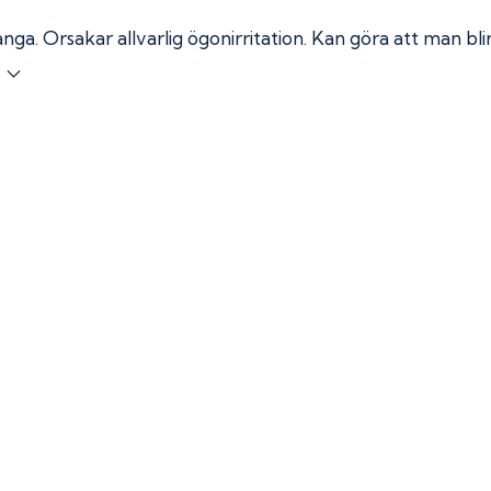
ånga.
Orsakar allvarlig ögonirritation. Kan göra att man bl
r