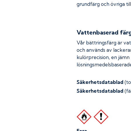
grundfärg och övriga til
Vattenbaserad fär
Vår bättringsfärg är va
och används av lackera
kulörprecision, en jämn
lösningsmedelsbaserade
Säkerhetsdatablad
(t
Säkerhetsdatablad
(fä
Fara