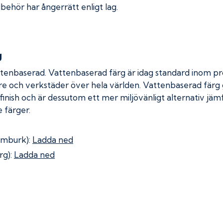
lbehör har ångerrätt enligt lag.
g
ttenbaserad. Vattenbaserad färg är idag standard inom pro
re och verkstäder över hela världen. Vattenbaserad färg
 finish och är dessutom ett mer miljövänligt alternativ jä
 färger.
omburk):
Ladda ned
rg):
Ladda ned