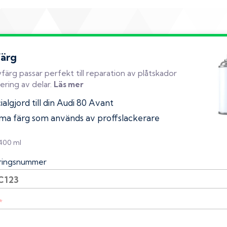
färg
färg passar perfekt till reparation av plåtskador
ering av delar.
Läs mer
algjord till din Audi 80 Avant
a färg som används av proffslackerare
 400 ml
eringsnummer
*