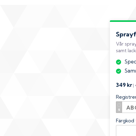
Spray
Vår spray
samt lack
Speci
Samm
349 kr
|
Registr
Färgkod