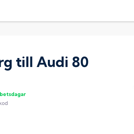
rg
till
Audi 80
rbetsdagar
gkod