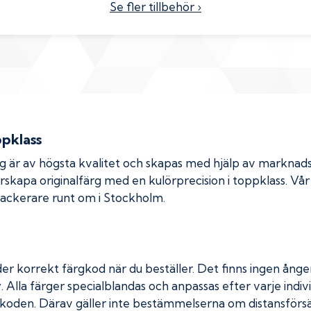
Se fler tillbehör ›
ppklass
rg är av högsta kvalitet och skapas med hjälp av markna
erskapa originalfärg med en kulörprecision i toppklass. Vå
 lackerare runt om i Stockholm.
er korrekt färgkod när du beställer. Det finns ingen ånger
. Alla färger specialblandas och anpassas efter varje indivi
koden. Därav gäller inte bestämmelserna om distansförsäl