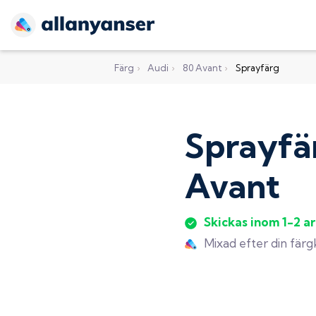
Färg
›
Audi
›
80 Avant
›
Sprayfärg
Sprayfä
Avant
Skickas inom 1-2 a
Mixad efter din fär