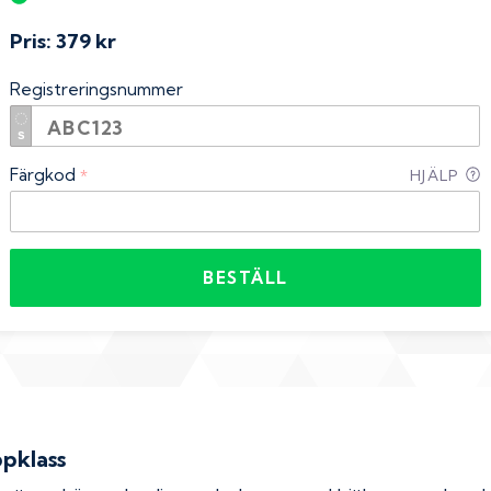
Pris:
379 kr
Registreringsnummer
Färgkod
*
HJÄLP
BESTÄLL
ppklass