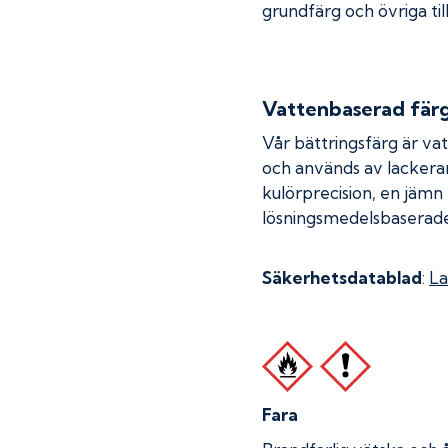
grundfärg och övriga til
Vattenbaserad fär
Vår bättringsfärg är va
och används av lackera
kulörprecision, en jämn
lösningsmedelsbaserade
Säkerhetsdatablad
:
La
Fara