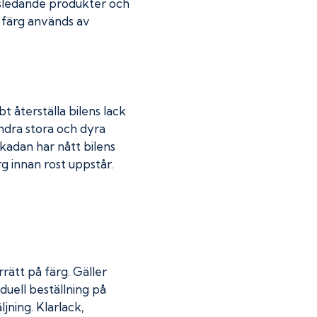
dsledande produkter och
r färg används av
t återställa bilens lack
indra stora och dyra
skadan har nått bilens
 innan rost uppstår.
rätt på färg. Gäller
duell beställning på
jning. Klarlack,