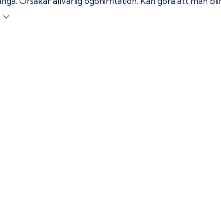
ånga.
Orsakar allvarlig ögonirritation. Kan göra att man bl
r