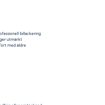
fessionell billackering
 ger utmärkt
mfört med äldre