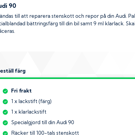
di 90
das till att reparera stenskott och repor på din
Audi
. Pa
ialblandad bättringsfärg till din bil samt 9 ml klarlack. 
iceras.
eställ färg
Fri frakt
1 x lackstift (färg)
1 x klarlackstift
Specialgjord till din Audi 90
Räcker till 100-tals stenskott