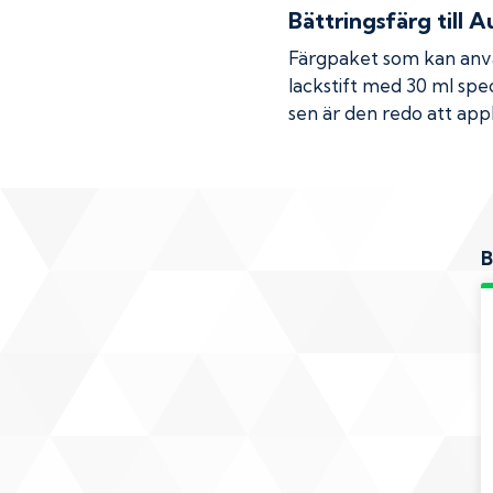
Bättringsfärg till
Au
Färgpaket som kan använ
lackstift med 30 ml spec
sen är den redo att appl
B