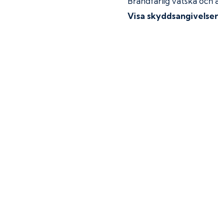
Brandfarlig vätska och 
Visa skyddsangivelse