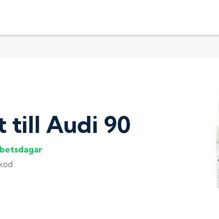
t
till
Audi 90
rbetsdagar
gkod