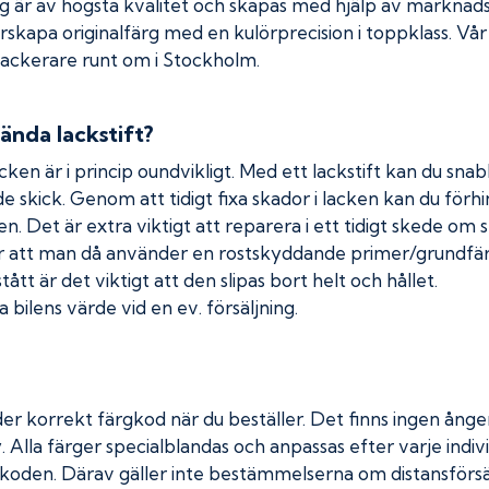
rg är av högsta kvalitet och skapas med hjälp av markna
erskapa originalfärg med en kulörprecision i toppklass. Vå
 lackerare runt om i Stockholm.
ända lackstift?
cken är i princip oundvikligt. Med ett lackstift kan du snabb
nde skick. Genom att tidigt fixa skador i lacken kan du förh
n. Det är extra viktigt att reparera i ett tidigt skede om 
 att man då använder en rostskyddande primer/grundfärg
tt är det viktigt att den slipas bort helt och hållet.
 bilens värde vid en ev. försäljning.
er korrekt färgkod när du beställer. Det finns ingen ånger
. Alla färger specialblandas och anpassas efter varje indivi
koden. Därav gäller inte bestämmelserna om distansförsäl