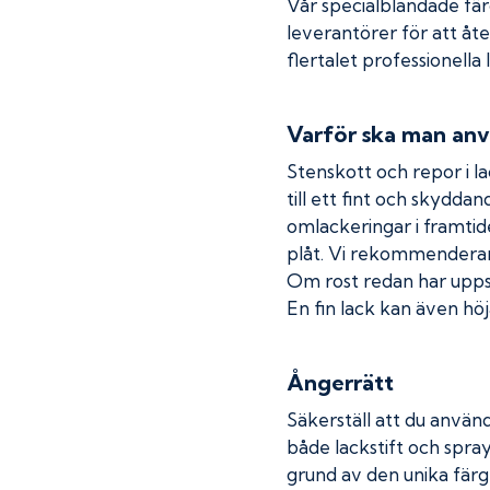
Vår specialblandade fä
leverantörer för att åt
flertalet professionella
Varför ska man anv
Stenskott och repor i la
till ett fint och skydda
omlackeringar i framtide
plåt. Vi rekommenderar
Om rost redan har uppstå
En fin lack kan även höja
Ångerrätt
Säkerställ att du använd
både lackstift och spray
grund av den unika färg