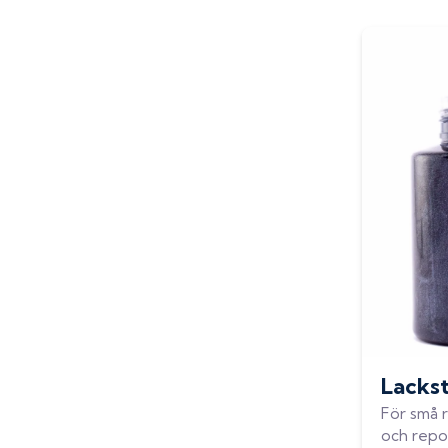
Lackst
För små r
och repo