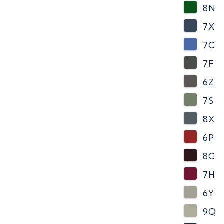
8N
7X
7C
7F
6Z
7S
8X
6P
8C
7H
6Y
9Q