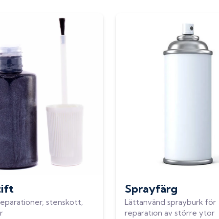
ift
Sprayfärg
eparationer, stenskott,
Lättanvänd sprayburk för
r
reparation av större ytor