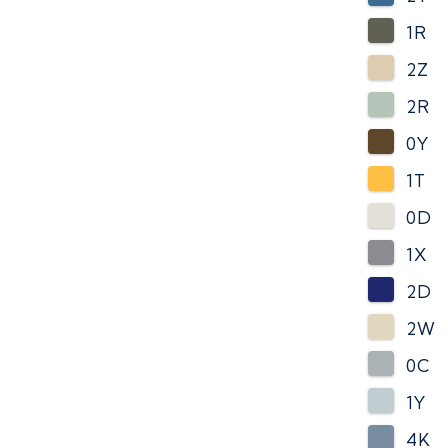
1R
2Z
2R
0Y
1T
0D
1X
2D
2W
0C
1Y
4K