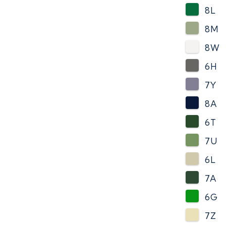
8L
8M
8W
6H
7Y
8A
6T
7U
6L
7A
6G
7Z