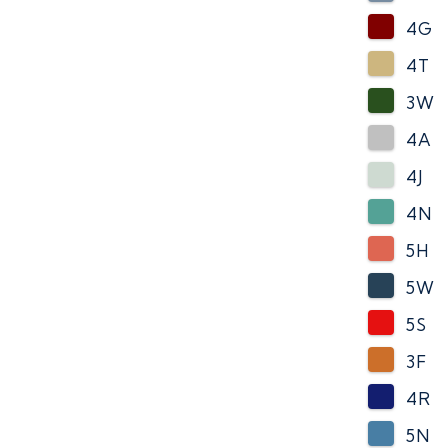
4G
4T
3W
4A
4J
4N
5H
5W
5S
3F
4R
5N