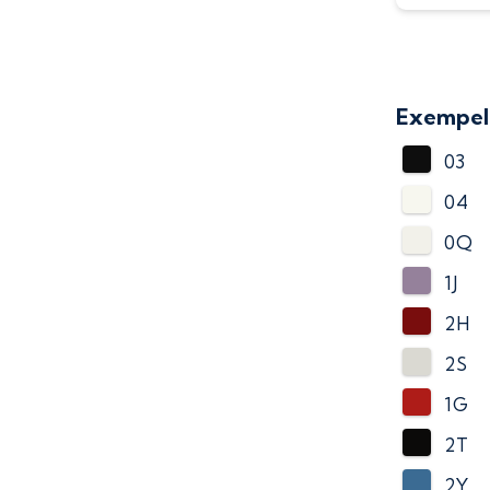
Exempel 
03
04
0Q
1J
2H
2S
1G
2T
2Y