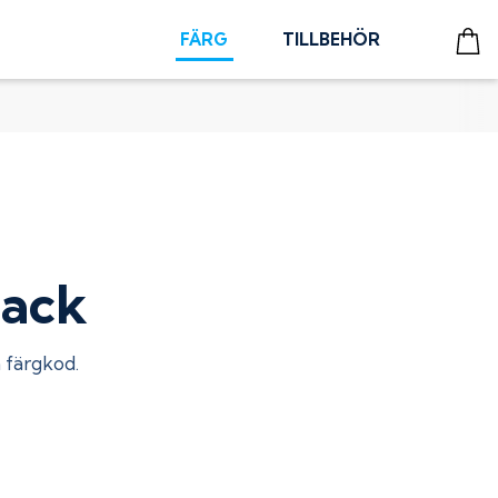
FÄRG
TILLBEHÖR
back
n färgkod.