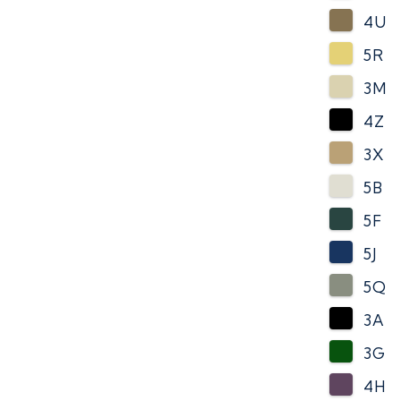
4U
5R
3M
4Z
3X
5B
5F
5J
5Q
3A
3G
4H