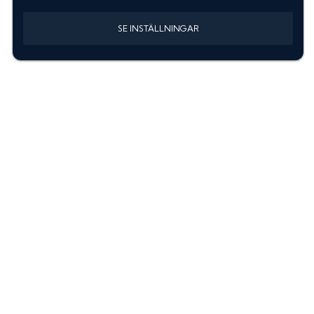
SE INSTÄLLNINGAR
Information
Sök färgkod m. regnummer
Guide: Välj rätt produkter
Hitta färgkod på bilen
Treskiktsfärg
Instruktioner lackstift
allanyanser.se
Kontakta oss