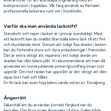
leverantörer för att återskapa originalfärg med en
kulörprecision i toppklass. Vår färg används av flertalet
professionella lackerare runt om i Stockholm.
Varför ska man använda lackstift?
Stenskott och repor i lacken är i princip oundvikligt. Med
ett lackstift kan du snabbt återställa bilens lack till ett fint
och skyddande skick. Genom att tidigt fixa skador i lacken
kan du förhindra stora och dyra omlackeringar i framtiden.
Det är extra viktigt att reparera i ett tidigt skede om
skadan har nått bilens plåt. Vi rekommenderar att man då
använder en rostskyddande primer/grundfärg innan rost
uppstår. Om rost redan har uppstått är det viktigt att den
slipas bort helt och hållet.
En fin lack kan även höja bilens värde vid en ev. försäljning.
Ångerrätt
Säkerställ att du använder korrekt färgkod när du
beställer. Det finns ingen ångerrätt på färg. Gäller både