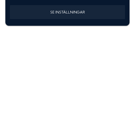
SE INSTÄLLNINGAR
Information
Sök färgkod m. regnummer
Guide: Välj rätt produkter
Hitta färgkod på bilen
Treskiktsfärg
Instruktioner lackstift
allanyanser.se
Kontakta oss