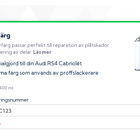
färg
färg passar perfekt till reparation av plåtskador
ering av delar.
Läs mer
algjord till din Audi RS4 Cabriolet
a färg som används av proffslackerare
 400 ml
eringsnummer
*