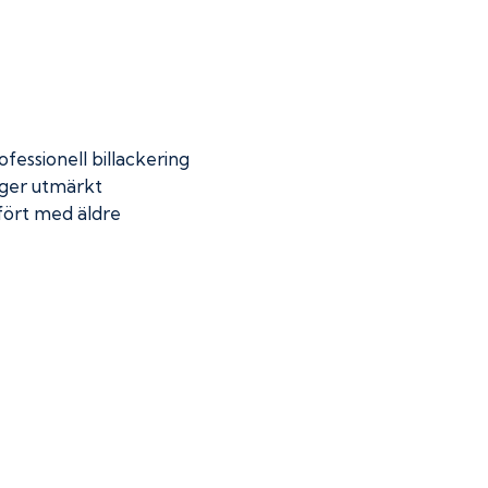
fessionell billackering
 ger utmärkt
mfört med äldre