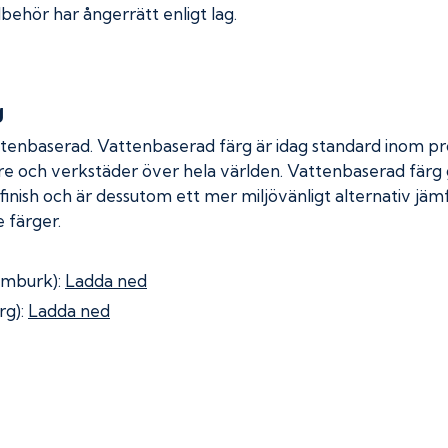
lbehör har ångerrätt enligt lag.
g
ttenbaserad. Vattenbaserad färg är idag standard inom pro
re och verkstäder över hela världen. Vattenbaserad färg
 finish och är dessutom ett mer miljövänligt alternativ jä
 färger.
omburk):
Ladda ned
rg):
Ladda ned