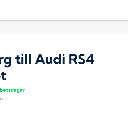
rg
till
Audi RS4
t
rbetsdagar
gkod