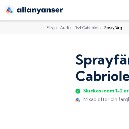
Färg
›
Audi
›
Rs4 Cabriolet
›
Sprayfärg
Sprayfä
Cabriole
Skickas inom 1-2 a
Mixad efter din fär