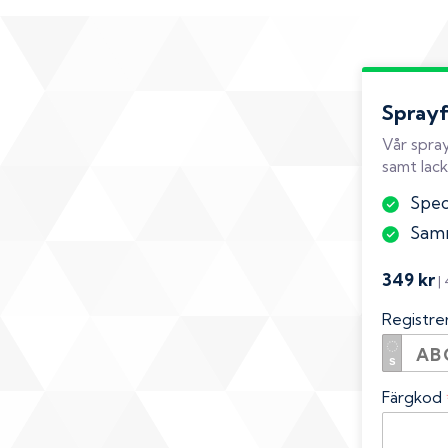
Spray
Vår spray
samt lack
Speci
Samm
349 kr
|
Registr
Färgkod