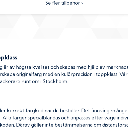
Se fler tillbehör ›
ppklass
rg är av högsta kvalitet och skapas med hjälp av markna
erskapa originalfärg med en kulörprecision i toppklass. Vå
 lackerare runt om i Stockholm.
er korrekt färgkod när du beställer. Det finns ingen ånger
. Alla färger specialblandas och anpassas efter varje indivi
koden. Därav gäller inte bestämmelserna om distansförsäl