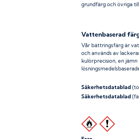
grundfärg och övriga til
Vattenbaserad fär
Vår bättringsfärg är va
och används av lackera
kulörprecision, en jämn
lösningsmedelsbaserade
Säkerhetsdatablad
(t
Säkerhetsdatablad
(fä
Fara