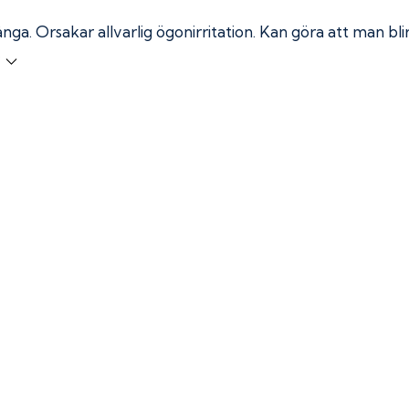
ånga.
Orsakar allvarlig ögonirritation. Kan göra att man bl
r