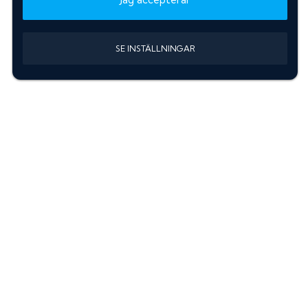
SE INSTÄLLNINGAR
Information
Sök färgkod m. regnummer
Guide: Välj rätt produkter
Hitta färgkod på bilen
Treskiktsfärg
Instruktioner lackstift
allanyanser.se