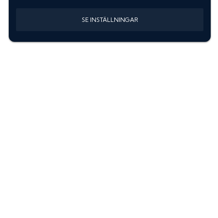
SE INSTÄLLNINGAR
Information
Sök färgkod m. regnummer
Guide: Välj rätt produkter
Hitta färgkod på bilen
Treskiktsfärg
Instruktioner lackstift
allanyanser.se
Kontakta oss