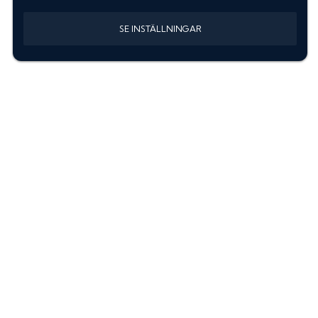
SE INSTÄLLNINGAR
Information
Sök färgkod m. regnummer
Guide: Välj rätt produkter
Hitta färgkod på bilen
Treskiktsfärg
Instruktioner lackstift
allanyanser.se
Kontakta oss