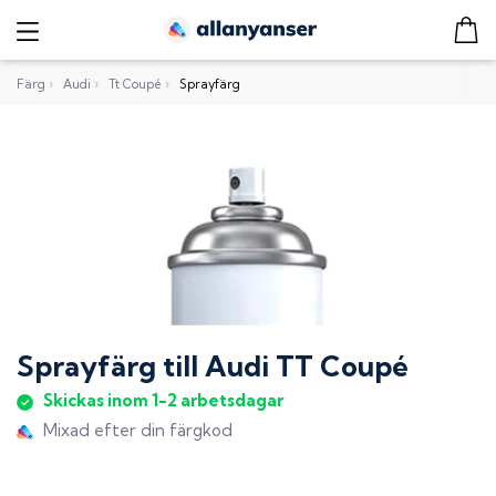
Färg
›
Audi
›
Tt Coupé
›
Sprayfärg
Sprayfärg
till
Audi TT Coupé
Skickas inom 1-2 arbetsdagar
Mixad efter din färgkod