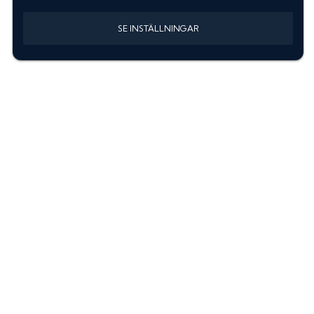
SE INSTÄLLNINGAR
Information
Sök färgkod m. regnummer
Guide: Välj rätt produkter
Hitta färgkod på bilen
Treskiktsfärg
Instruktioner lackstift
allanyanser.se
Kontakta oss