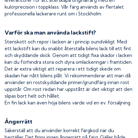
leverantörer för att återskapa originalfärg med en
kulörprecision i toppklass. Vår färg används av flertalet
professionella lackerare runt om i Stockholm.
Varför ska man använda lackstift?
Stenskott och repor i lacken är i princip oundvikligt. Med
ett lackstift kan du snabbt återställa bilens lack till ett fint
och skyddande skick. Genom att tidigt fixa skador i lacken
kan du förhindra stora och dyra omlackeringar i framtiden.
Det är extra viktigt att reparera i ett tidigt skede om
skadan har nått bilens plåt. Vi rekommenderar att man då
använder en rostskyddande primer/grundfärg innan rost
uppstår. Om rost redan har uppstått är det viktigt att den
slipas bort helt och hållet.
En fin lack kan även höja bilens värde vid en ev. försäljning.
Ångerrätt
Säkerställ att du använder korrekt färgkod när du
beställer. Det finns ingen ångerrätt på färg. Gäller både