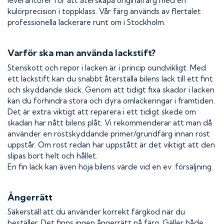
leverantörer för att återskapa originalfärg med en
kulörprecision i toppklass. Vår färg används av flertalet
professionella lackerare runt om i Stockholm.
Varför ska man använda lackstift?
Stenskott och repor i lacken är i princip oundvikligt. Med
ett lackstift kan du snabbt återställa bilens lack till ett fint
och skyddande skick. Genom att tidigt fixa skador i lacken
kan du förhindra stora och dyra omlackeringar i framtiden.
Det är extra viktigt att reparera i ett tidigt skede om
skadan har nått bilens plåt. Vi rekommenderar att man då
använder en rostskyddande primer/grundfärg innan rost
uppstår. Om rost redan har uppstått är det viktigt att den
slipas bort helt och hållet.
En fin lack kan även höja bilens värde vid en ev. försäljning.
Ångerrätt
Säkerställ att du använder korrekt färgkod när du
beställer. Det finns ingen ångerrätt på färg. Gäller både