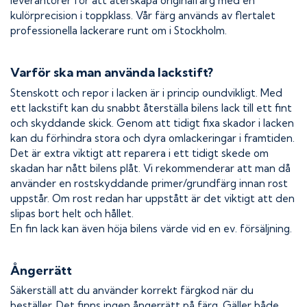
leverantörer för att återskapa originalfärg med en
kulörprecision i toppklass. Vår färg används av flertalet
professionella lackerare runt om i Stockholm.
Varför ska man använda lackstift?
Stenskott och repor i lacken är i princip oundvikligt. Med
ett lackstift kan du snabbt återställa bilens lack till ett fint
och skyddande skick. Genom att tidigt fixa skador i lacken
kan du förhindra stora och dyra omlackeringar i framtiden.
Det är extra viktigt att reparera i ett tidigt skede om
skadan har nått bilens plåt. Vi rekommenderar att man då
använder en rostskyddande primer/grundfärg innan rost
uppstår. Om rost redan har uppstått är det viktigt att den
slipas bort helt och hållet.
En fin lack kan även höja bilens värde vid en ev. försäljning.
Ångerrätt
Säkerställ att du använder korrekt färgkod när du
beställer. Det finns ingen ångerrätt på färg. Gäller både