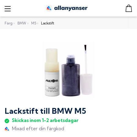
Färg
›
BMW
›
M5
›
Lackstift
Lackstift
till
BMW M5
Skickas inom 1-2 arbetsdagar
Mixad efter din färgkod