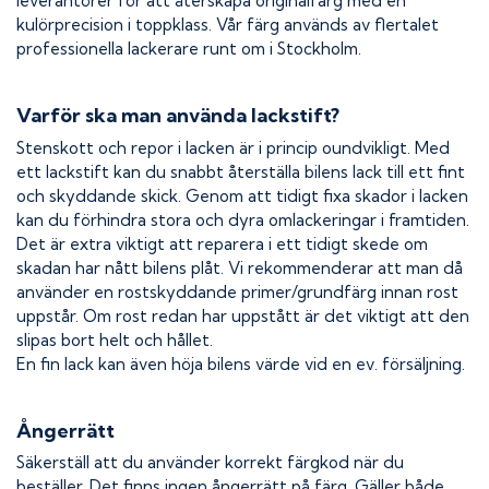
leverantörer för att återskapa originalfärg med en
kulörprecision i toppklass. Vår färg används av flertalet
professionella lackerare runt om i Stockholm.
Varför ska man använda lackstift?
Stenskott och repor i lacken är i princip oundvikligt. Med
ett lackstift kan du snabbt återställa bilens lack till ett fint
och skyddande skick. Genom att tidigt fixa skador i lacken
kan du förhindra stora och dyra omlackeringar i framtiden.
Det är extra viktigt att reparera i ett tidigt skede om
skadan har nått bilens plåt. Vi rekommenderar att man då
använder en rostskyddande primer/grundfärg innan rost
uppstår. Om rost redan har uppstått är det viktigt att den
slipas bort helt och hållet.
En fin lack kan även höja bilens värde vid en ev. försäljning.
Ångerrätt
Säkerställ att du använder korrekt färgkod när du
beställer. Det finns ingen ångerrätt på färg. Gäller både