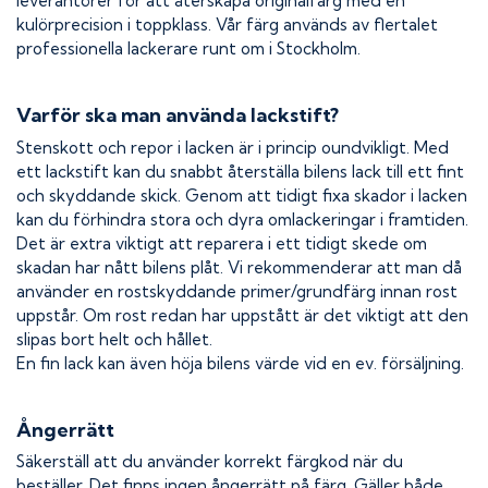
leverantörer för att återskapa originalfärg med en
kulörprecision i toppklass. Vår färg används av flertalet
professionella lackerare runt om i Stockholm.
Varför ska man använda lackstift?
Stenskott och repor i lacken är i princip oundvikligt. Med
ett lackstift kan du snabbt återställa bilens lack till ett fint
och skyddande skick. Genom att tidigt fixa skador i lacken
kan du förhindra stora och dyra omlackeringar i framtiden.
Det är extra viktigt att reparera i ett tidigt skede om
skadan har nått bilens plåt. Vi rekommenderar att man då
använder en rostskyddande primer/grundfärg innan rost
uppstår. Om rost redan har uppstått är det viktigt att den
slipas bort helt och hållet.
En fin lack kan även höja bilens värde vid en ev. försäljning.
Ångerrätt
Säkerställ att du använder korrekt färgkod när du
beställer. Det finns ingen ångerrätt på färg. Gäller både