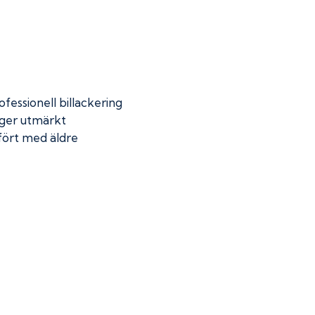
fessionell billackering
 ger utmärkt
mfört med äldre