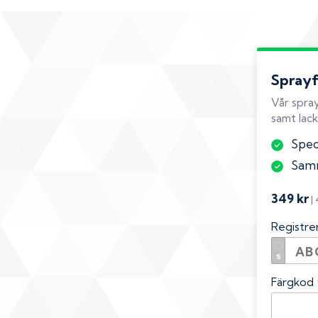
Spray
Vår spray
samt lack
Spec
Samm
349 kr
|
Registr
Färgkod