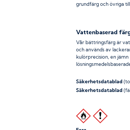
grundfärg och övriga til
Vattenbaserad fär
Vår bättringsfärg är va
och används av lackera
kulörprecision, en jämn
lösningsmedelsbaserade
Säkerhetsdatablad
(t
Säkerhetsdatablad
(fä
Fara