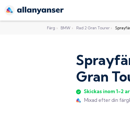
Färg
›
BMW
›
Rad 2 Gran Tourer
›
Sprayfä
Sprayfä
Gran To
Skickas inom 1-2 a
Mixad efter din fär