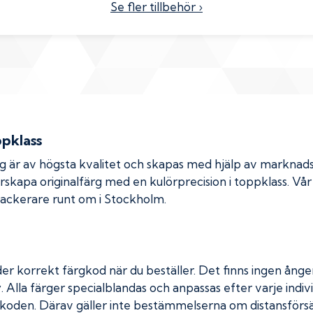
Se fler tillbehör ›
ppklass
rg är av högsta kvalitet och skapas med hjälp av markna
erskapa originalfärg med en kulörprecision i toppklass. Vå
 lackerare runt om i Stockholm.
er korrekt färgkod när du beställer. Det finns ingen ånger
. Alla färger specialblandas och anpassas efter varje indivi
koden. Därav gäller inte bestämmelserna om distansförsäl