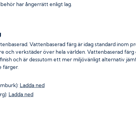
lbehör har ångerrätt enligt lag.
g
ttenbaserad. Vattenbaserad färg är idag standard inom pro
re och verkstäder över hela världen. Vattenbaserad färg
 finish och är dessutom ett mer miljövänligt alternativ jä
 färger.
omburk):
Ladda ned
rg):
Ladda ned