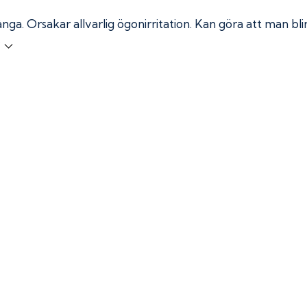
ånga.
Orsakar allvarlig ögonirritation. Kan göra att man bl
r