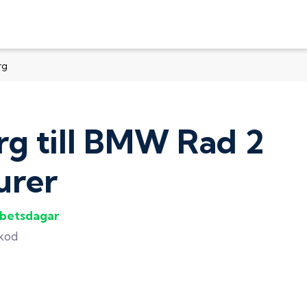
rg
rg
till
BMW Rad 2
urer
rbetsdagar
gkod