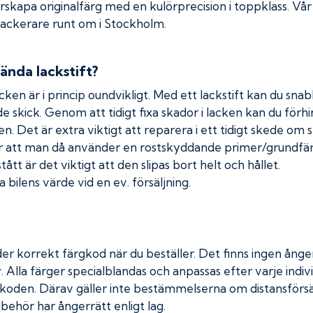
erskapa originalfärg med en kulörprecision i toppklass. Vå
 lackerare runt om i Stockholm.
ända lackstift?
cken är i princip oundvikligt. Med ett lackstift kan du snabb
nde skick. Genom att tidigt fixa skador i lacken kan du förh
n. Det är extra viktigt att reparera i ett tidigt skede om 
 att man då använder en rostskyddande primer/grundfärg
tt är det viktigt att den slipas bort helt och hållet.
 bilens värde vid en ev. försäljning.
er korrekt färgkod när du beställer. Det finns ingen ånger
. Alla färger specialblandas och anpassas efter varje indivi
koden. Därav gäller inte bestämmelserna om distansförsäl
lbehör har ångerrätt enligt lag.