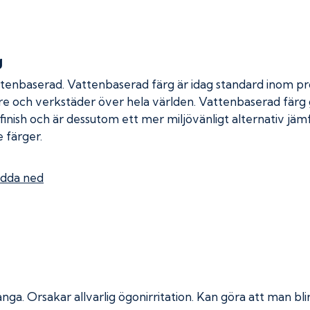
g
ttenbaserad. Vattenbaserad färg är idag standard inom pro
re och verkstäder över hela världen. Vattenbaserad färg
 finish och är dessutom ett mer miljövänligt alternativ jä
 färger.
dda ned
ånga.
Orsakar allvarlig ögonirritation. Kan göra att man bl