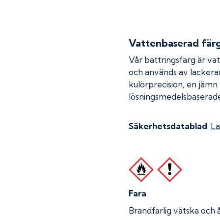
Vattenbaserad fär
Vår bättringsfärg är va
och används av lackera
kulörprecision, en jämn
lösningsmedelsbaserade
Säkerhetsdatablad
:
La
Fara
Brandfarlig vätska och 