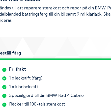
das till att reparera stenskott och repor på din
BMW
. 
ialblandad bättringsfärg till din bil samt 9 ml klarlack. 
iceras.
eställ färg
Fri frakt
1 x lackstift (färg)
1 x klarlackstift
Specialgjord till din BMW Rad 4 Cabrio
Räcker till 100-tals stenskott