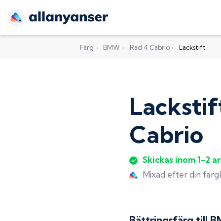
Färg
›
BMW
›
Rad 4 Cabrio
›
Lackstift
Lackstif
Cabrio
Skickas inom 1-2 a
Mixad efter din fär
Bättringsfärg till
B