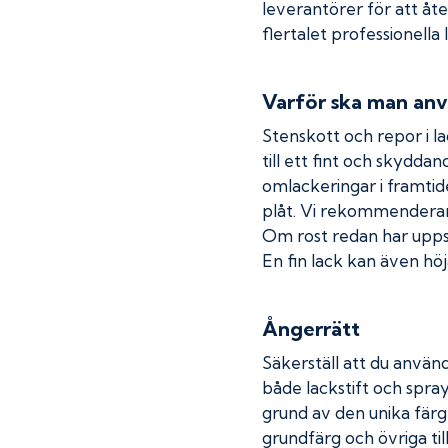
leverantörer för att åt
flertalet professionella
Varför ska man anv
Stenskott och repor i la
till ett fint och skydda
omlackeringar i framtide
plåt. Vi rekommenderar
Om rost redan har uppstå
En fin lack kan även höja
Ångerrätt
Säkerställ att du använd
både lackstift och spray
grund av den unika färg
grundfärg och övriga til