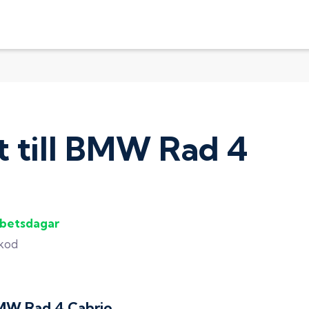
t
till
BMW Rad 4
rbetsdagar
gkod
MW Rad 4 Cabrio