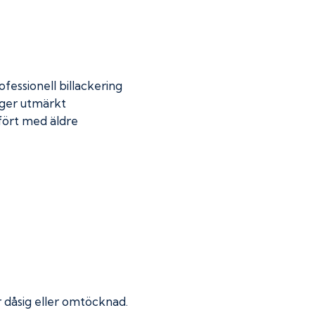
fessionell billackering
 ger utmärkt
mfört med äldre
ir dåsig eller omtöcknad.