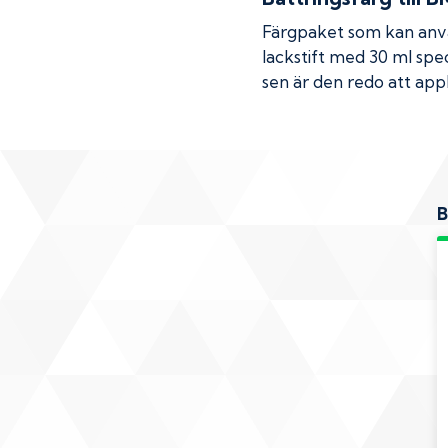
Färgpaket som kan använ
lackstift med 30 ml spec
sen är den redo att appl
B