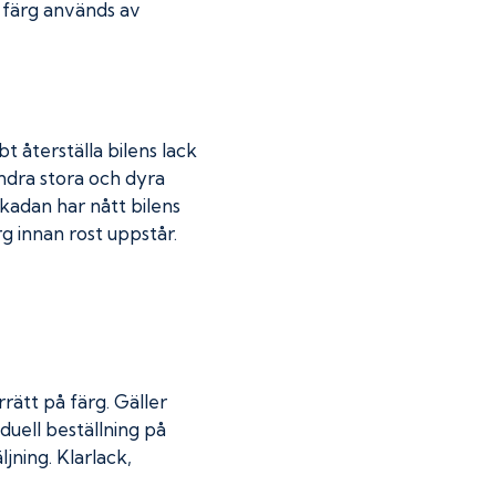
r färg används av
t återställa bilens lack
indra stora och dyra
skadan har nått bilens
 innan rost uppstår.
rätt på färg. Gäller
duell beställning på
jning. Klarlack,