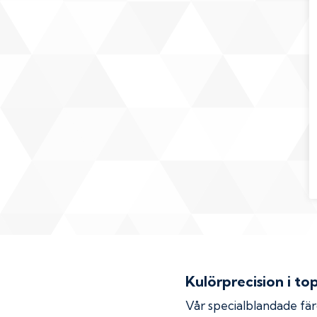
Kulörprecision i to
Vår specialblandade fä