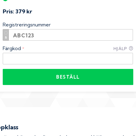
Pris:
379 kr
Registreringsnummer
Färgkod
*
HJÄLP
BESTÄLL
ppklass