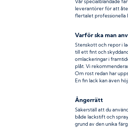
Vår specialblandade fä
leverantörer för att åt
flertalet professionella
Varför ska man anv
Stenskott och repor i la
till ett fint och skydda
omlackeringar i framtide
plåt. Vi rekommenderar
Om rost redan har uppstå
En fin lack kan även höja
Ångerrätt
Säkerställ att du använd
både lackstift och spray
grund av den unika färg