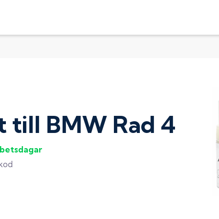
t
till
BMW Rad 4
rbetsdagar
gkod