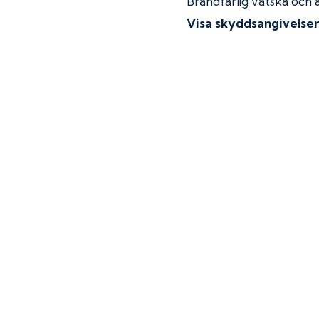
Brandfarlig vätska och 
Visa skyddsangivelse