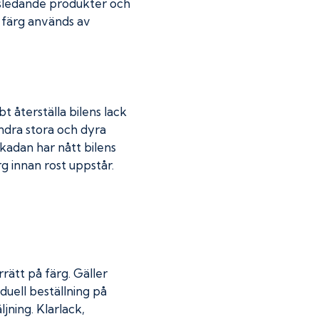
dsledande produkter och
r färg används av
t återställa bilens lack
indra stora och dyra
skadan har nått bilens
 innan rost uppstår.
rätt på färg. Gäller
duell beställning på
jning. Klarlack,