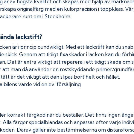
rg är av högsta kvalitet och skapas med hjälp av markna
erskapa originalfärg med en kulörprecision i toppklass. Vå
 lackerare runt om i Stockholm.
ända lackstift?
cken är i princip oundvikligt. Med ett lackstift kan du snabb
nde skick. Genom att tidigt fixa skador i lacken kan du förh
n. Det är extra viktigt att reparera i ett tidigt skede om 
 att man då använder en rostskyddande primer/grundfärg
tt är det viktigt att den slipas bort helt och hållet.
 bilens värde vid en ev. försäljning.
er korrekt färgkod när du beställer. Det finns ingen ånger
. Alla färger specialblandas och anpassas efter varje indivi
koden. Därav gäller inte bestämmelserna om distansförsäl