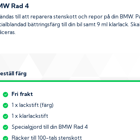
MW Rad 4
das till att reparera stenskott och repor på din
BMW
. 
ialblandad bättringsfärg till din bil samt 9 ml klarlack. 
iceras.
eställ färg
Fri frakt
1 x lackstift (färg)
1 x klarlackstift
Specialgjord till din BMW Rad 4
Räcker till 100-tals stenskott