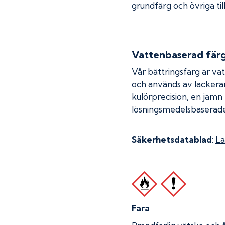
grundfärg och övriga til
Vattenbaserad fär
Vår bättringsfärg är va
och används av lackera
kulörprecision, en jämn
lösningsmedelsbaserade
Säkerhetsdatablad
:
La
Fara