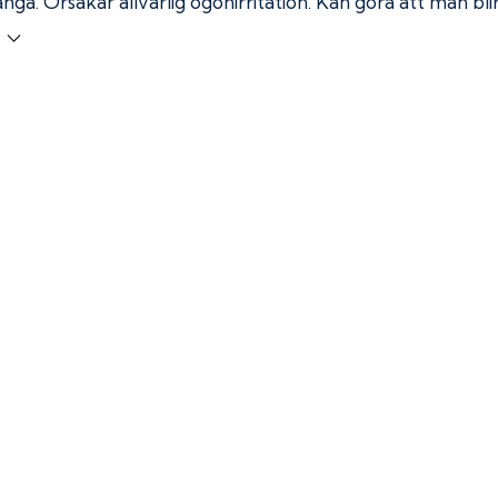
ånga.
Orsakar allvarlig ögonirritation. Kan göra att man bl
r