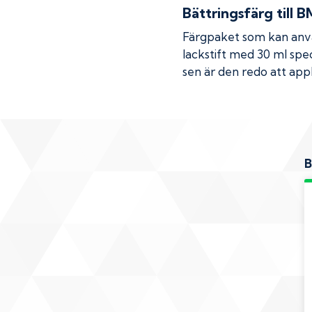
Bättringsfärg till
B
Färgpaket som kan använ
lackstift med 30 ml spec
sen är den redo att appl
B