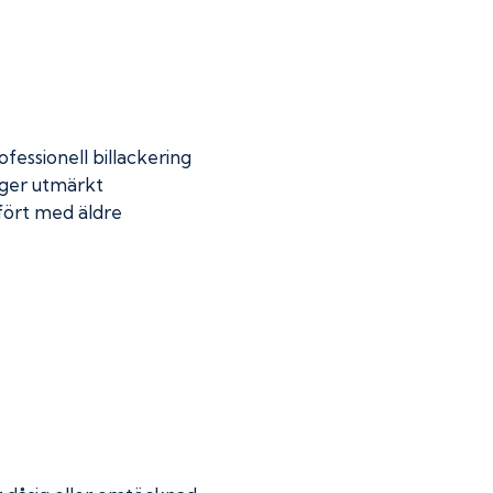
fessionell billackering
 ger utmärkt
mfört med äldre