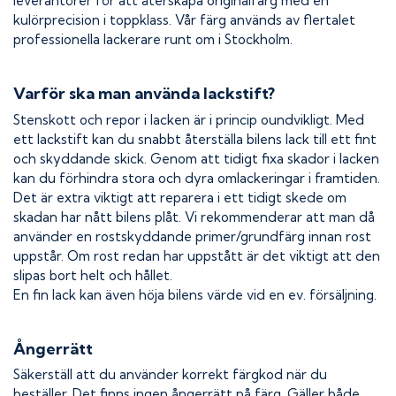
leverantörer för att återskapa originalfärg med en
kulörprecision i toppklass. Vår färg används av flertalet
professionella lackerare runt om i Stockholm.
Varför ska man använda lackstift?
Stenskott och repor i lacken är i princip oundvikligt. Med
ett lackstift kan du snabbt återställa bilens lack till ett fint
och skyddande skick. Genom att tidigt fixa skador i lacken
kan du förhindra stora och dyra omlackeringar i framtiden.
Det är extra viktigt att reparera i ett tidigt skede om
skadan har nått bilens plåt. Vi rekommenderar att man då
använder en rostskyddande primer/grundfärg innan rost
uppstår. Om rost redan har uppstått är det viktigt att den
slipas bort helt och hållet.
En fin lack kan även höja bilens värde vid en ev. försäljning.
Ångerrätt
Säkerställ att du använder korrekt färgkod när du
beställer. Det finns ingen ångerrätt på färg. Gäller både