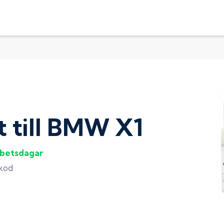
t
till
BMW X1
rbetsdagar
gkod