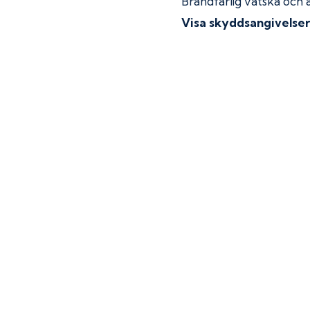
Brandfarlig vätska och 
Visa skyddsangivelse