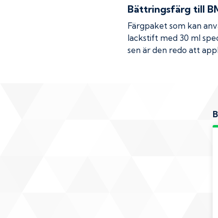
Bättringsfärg till
B
Färgpaket som kan använ
lackstift med 30 ml spec
sen är den redo att appl
B