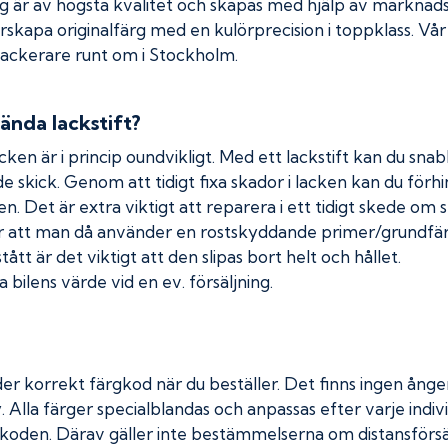
rg är av högsta kvalitet och skapas med hjälp av markna
erskapa originalfärg med en kulörprecision i toppklass. Vå
 lackerare runt om i Stockholm.
ända lackstift?
cken är i princip oundvikligt. Med ett lackstift kan du snabb
nde skick. Genom att tidigt fixa skador i lacken kan du förh
n. Det är extra viktigt att reparera i ett tidigt skede om 
 att man då använder en rostskyddande primer/grundfärg
tt är det viktigt att den slipas bort helt och hållet.
 bilens värde vid en ev. försäljning.
er korrekt färgkod när du beställer. Det finns ingen ånger
. Alla färger specialblandas och anpassas efter varje indivi
koden. Därav gäller inte bestämmelserna om distansförsäl