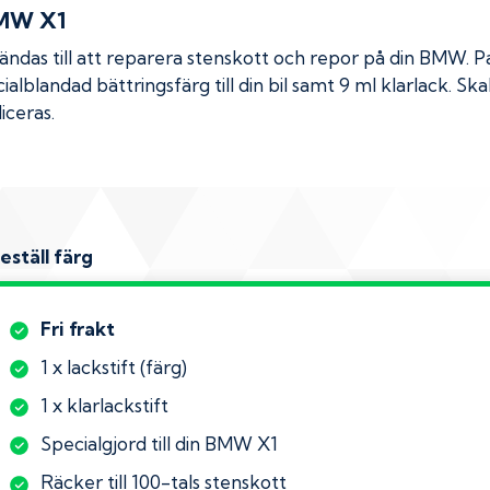
MW X1
das till att reparera stenskott och repor på din
BMW
. 
ialblandad bättringsfärg till din bil samt 9 ml klarlack. 
iceras.
eställ färg
Fri frakt
1 x lackstift (färg)
1 x klarlackstift
Specialgjord till din BMW X1
Räcker till 100-tals stenskott