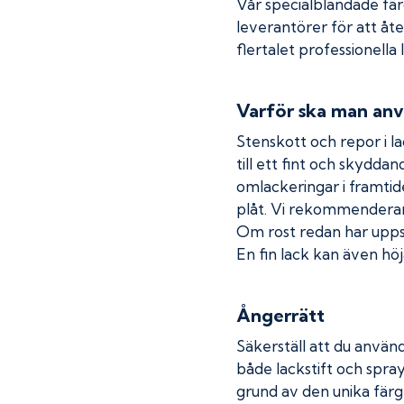
Vår specialblandade fä
leverantörer för att åt
flertalet professionella
Varför ska man anv
Stenskott och repor i la
till ett fint och skydda
omlackeringar i framtide
plåt. Vi rekommenderar
Om rost redan har uppstå
En fin lack kan även höja
Ångerrätt
Säkerställ att du använd
både lackstift och spray
grund av den unika färg