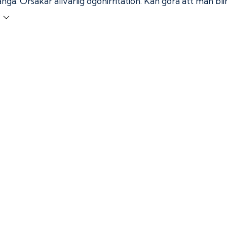
ånga.
Orsakar allvarlig ögonirritation. Kan göra att man bl
r