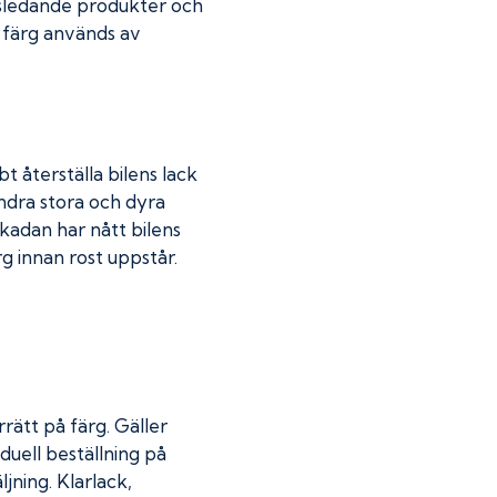
dsledande produkter och
r färg används av
t återställa bilens lack
indra stora och dyra
skadan har nått bilens
 innan rost uppstår.
rätt på färg. Gäller
duell beställning på
jning. Klarlack,