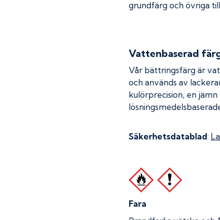
grundfärg och övriga til
Vattenbaserad fär
Vår bättringsfärg är va
och används av lackera
kulörprecision, en jämn
lösningsmedelsbaserade
Säkerhetsdatablad
:
La
Fara