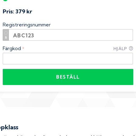
Pris:
379 kr
Registreringsnummer
Färgkod
*
HJÄLP
BESTÄLL
ppklass