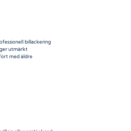
fessionell billackering
 ger utmärkt
mfört med äldre