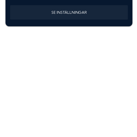
SE INSTÄLLNINGAR
Information
Sök färgkod m. regnummer
Guide: Välj rätt produkter
Hitta färgkod på bilen
Treskiktsfärg
Instruktioner lackstift
allanyanser.se
Kontakta oss