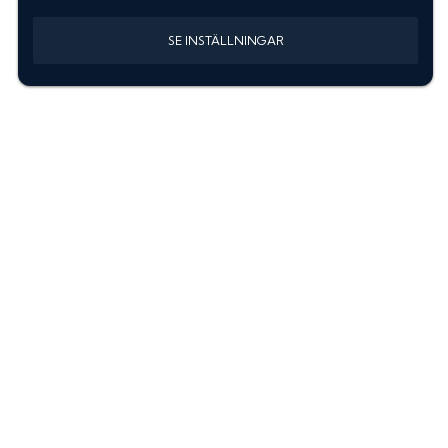
SE INSTÄLLNINGAR
Information
Sök färgkod m. regnummer
Guide: Välj rätt produkter
Hitta färgkod på bilen
Treskiktsfärg
Instruktioner lackstift
allanyanser.se
Kontakta oss