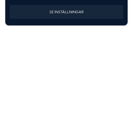
SE INSTÄLLNINGAR
Information
Sök färgkod m. regnummer
Guide: Välj rätt produkter
Hitta färgkod på bilen
Treskiktsfärg
Instruktioner lackstift
allanyanser.se
Kontakta oss