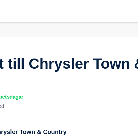
t
till
Chrysler Town 
rbetsdagar
od
rysler Town & Country