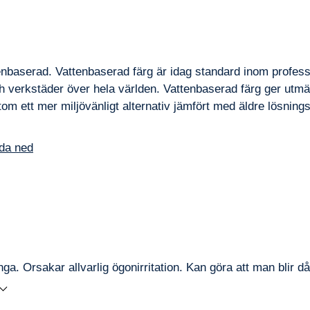
enbaserad. Vattenbaserad färg är idag standard inom professi
 verkstäder över hela världen. Vattenbaserad färg ger utmär
tom ett mer miljövänligt alternativ jämfört med äldre lösnin
da ned
ånga.
Orsakar allvarlig ögonirritation. Kan göra att man blir d