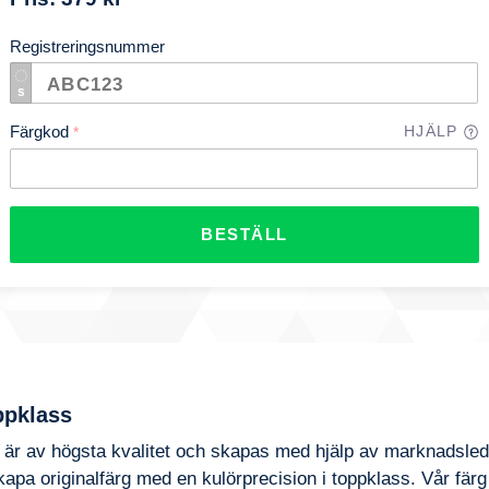
Registreringsnummer
Färgkod
HJÄLP
*
BESTÄLL
ppklass
g är av högsta kvalitet och skapas med hjälp av marknadsle
skapa originalfärg med en kulörprecision i toppklass. Vår färg