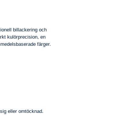
onell billackering och
kt kulörprecision, en
gsmedelsbaserade färger.
åsig eller omtöcknad.