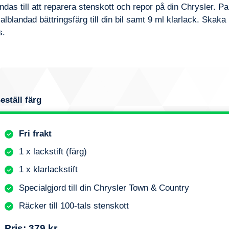
as till att reparera stenskott och repor på din
Chrysler
. Pa
alblandad bättringsfärg till din bil samt 9 ml klarlack. Skak
s.
eställ färg
Fri frakt
1 x lackstift (färg)
1 x klarlackstift
Specialgjord till din Chrysler Town & Country
Räcker till 100-tals stenskott
Pris:
379 kr