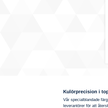
Kulörprecision i to
Vår specialblandade fär
leverantörer för att åter