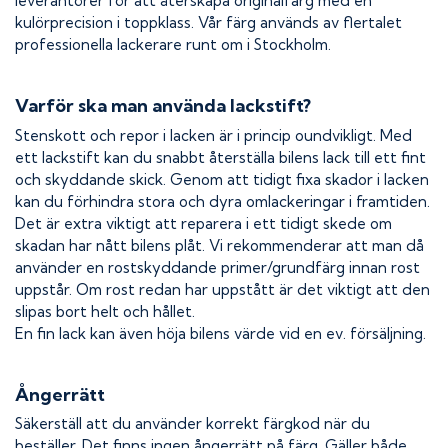
leverantörer för att återskapa originalfärg med en
kulörprecision i toppklass. Vår färg används av flertalet
professionella lackerare runt om i Stockholm.
Varför ska man använda lackstift?
Stenskott och repor i lacken är i princip oundvikligt. Med
ett lackstift kan du snabbt återställa bilens lack till ett fint
och skyddande skick. Genom att tidigt fixa skador i lacken
kan du förhindra stora och dyra omlackeringar i framtiden.
Det är extra viktigt att reparera i ett tidigt skede om
skadan har nått bilens plåt. Vi rekommenderar att man då
använder en rostskyddande primer/grundfärg innan rost
uppstår. Om rost redan har uppstått är det viktigt att den
slipas bort helt och hållet.
En fin lack kan även höja bilens värde vid en ev. försäljning.
Ångerrätt
Säkerställ att du använder korrekt färgkod när du
beställer. Det finns ingen ångerrätt på färg. Gäller både