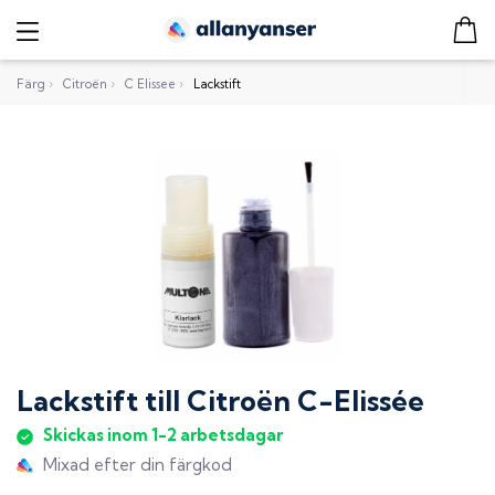
Färg
›
Citroën
›
C Elissee
›
Lackstift
Lackstift
till
Citroën C-Elissée
Skickas inom 1-2 arbetsdagar
Mixad efter din färgkod