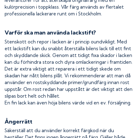
leverantörer för att återskapa originalfärg med en
kulörprecision i toppklass. Vår färg används av flertalet
professionella lackerare runt om i Stockholm.
Varför ska man använda lackstift?
Stenskott och repor i lacken är i princip oundvikligt. Med
ett lackstift kan du snabbt återställa bilens lack till ett fint
och skyddande skick. Genom att tidigt fixa skador i lacken
kan du förhindra stora och dyra omlackeringar i framtiden.
Det är extra viktigt att reparera i ett tidigt skede om
skadan har nått bilens plåt. Vi rekommenderar att man då
använder en rostskyddande primer/grundfärg innan rost
uppstår. Om rost redan har uppstått är det viktigt att den
slipas bort helt och hållet.
En fin lack kan även höja bilens värde vid en ev. försäljning.
Ångerrätt
Säkerställ att du använder korrekt färgkod när du
beställer. Det finns ingen ångerrätt på färg. Gäller både