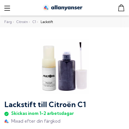
Färg
›
Citroën
›
C1
›
Lackstift
Lackstift
till
Citroën C1
Skickas inom 1-2 arbetsdagar
Mixad efter din färgkod