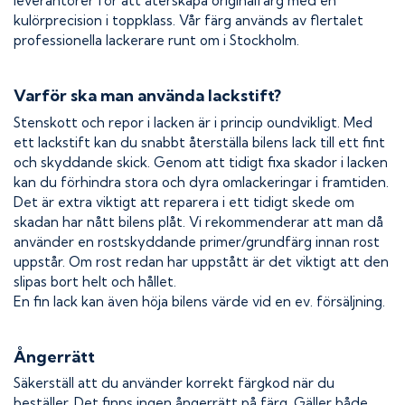
leverantörer för att återskapa originalfärg med en
kulörprecision i toppklass. Vår färg används av flertalet
professionella lackerare runt om i Stockholm.
Varför ska man använda lackstift?
Stenskott och repor i lacken är i princip oundvikligt. Med
ett lackstift kan du snabbt återställa bilens lack till ett fint
och skyddande skick. Genom att tidigt fixa skador i lacken
kan du förhindra stora och dyra omlackeringar i framtiden.
Det är extra viktigt att reparera i ett tidigt skede om
skadan har nått bilens plåt. Vi rekommenderar att man då
använder en rostskyddande primer/grundfärg innan rost
uppstår. Om rost redan har uppstått är det viktigt att den
slipas bort helt och hållet.
En fin lack kan även höja bilens värde vid en ev. försäljning.
Ångerrätt
Säkerställ att du använder korrekt färgkod när du
beställer. Det finns ingen ångerrätt på färg. Gäller både