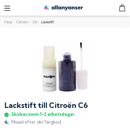
Färg
›
Citroën
›
C6
›
Lackstift
Lackstift
till
Citroën C6
Skickas inom 1-2 arbetsdagar
Mixad efter din färgkod