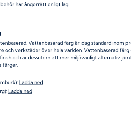
lbehör har ångerrätt enligt lag.
g
ttenbaserad. Vattenbaserad färg är idag standard inom pro
re och verkstäder över hela världen. Vattenbaserad färg
 finish och är dessutom ett mer miljövänligt alternativ jä
 färger.
omburk):
Ladda ned
rg):
Ladda ned