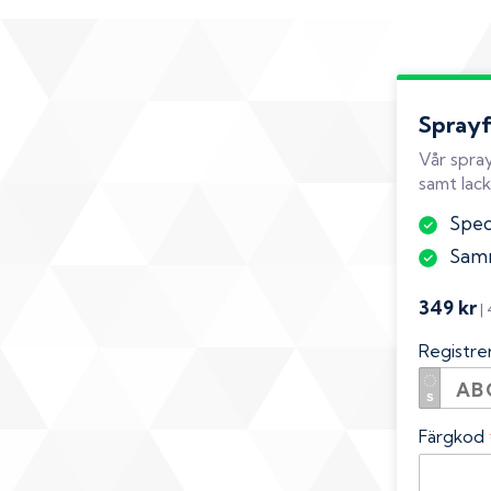
Spray
Vår spray
samt lack
Speci
Samm
349 kr
|
Registr
Färgkod