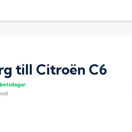
rg
till
Citroën C6
rbetsdagar
gkod