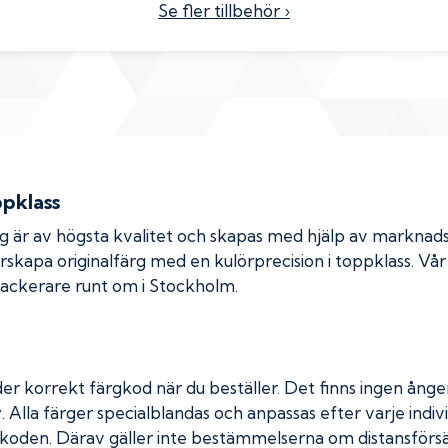
Se fler tillbehör ›
ppklass
rg är av högsta kvalitet och skapas med hjälp av markna
erskapa originalfärg med en kulörprecision i toppklass. Vå
 lackerare runt om i Stockholm.
er korrekt färgkod när du beställer. Det finns ingen ånger
. Alla färger specialblandas och anpassas efter varje indivi
koden. Därav gäller inte bestämmelserna om distansförsäl