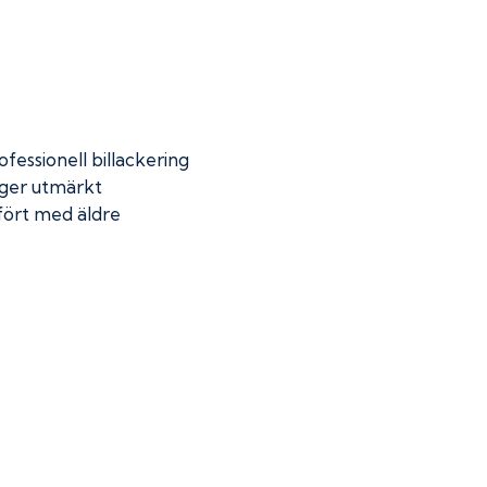
fessionell billackering
 ger utmärkt
mfört med äldre