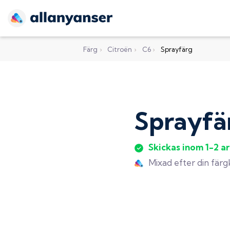
Färg
›
Citroën
›
C6
›
Sprayfärg
Sprayfä
Skickas inom 1-2 a
Mixad efter din fär