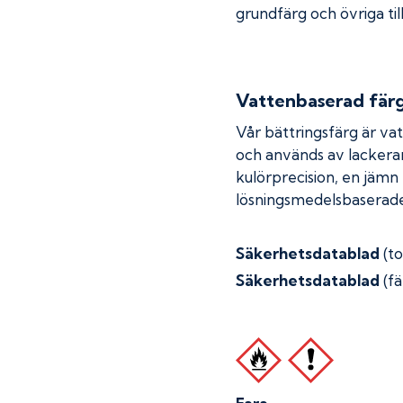
grundfärg och övriga til
Vattenbaserad fär
Vår bättringsfärg är va
och används av lackera
kulörprecision, en jämn
lösningsmedelsbaserade
Säkerhetsdatablad
(t
Säkerhetsdatablad
(fä