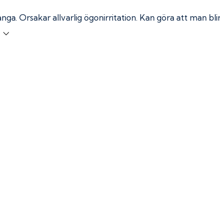
ånga.
Orsakar allvarlig ögonirritation. Kan göra att man bl
r