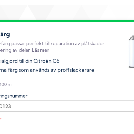
färg
färg passar perfekt till reparation av plåtskador
ering av delar.
Läs mer
algjord till din Citroën C6
a färg som används av proffslackerare
 400 ml
eringsnummer
*