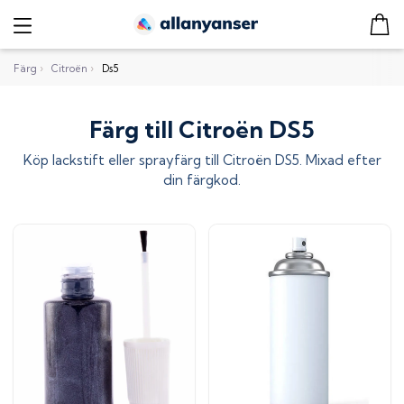
Färg
›
Citroën
›
Ds5
Färg till Citroën DS5
Köp lackstift eller sprayfärg till
Citroën DS5
. Mixad efter
din färgkod.