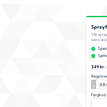
Spray
Vår spray
samt lack
Speci
Samm
349 kr
|
Registr
Färgkod