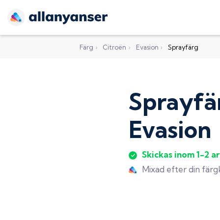
Färg
›
Citroën
›
Evasion
›
Sprayfärg
Sprayfä
Evasion
Skickas inom 1-2 a
Mixad efter din fär