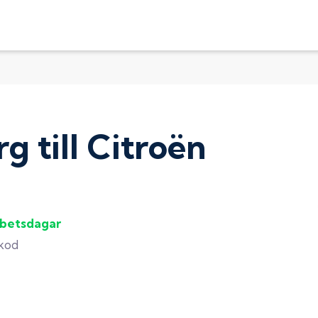
rg
till
Citroën
rbetsdagar
gkod