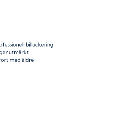
fessionell billackering
 ger utmärkt
mfört med äldre