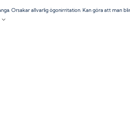
ånga.
Orsakar allvarlig ögonirritation. Kan göra att man bl
r