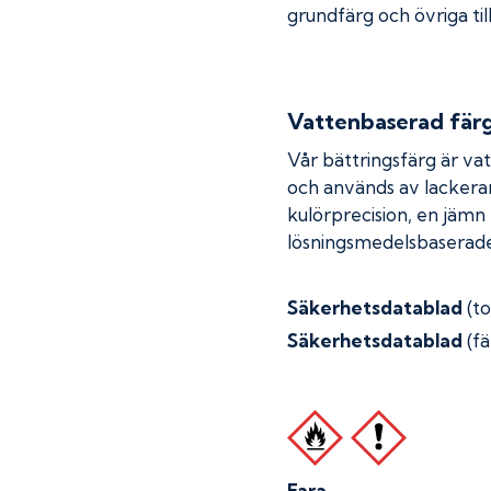
grundfärg och övriga til
Vattenbaserad fär
Vår bättringsfärg är va
och används av lackera
kulörprecision, en jämn
lösningsmedelsbaserade
Säkerhetsdatablad
(t
Säkerhetsdatablad
(fä
Fara