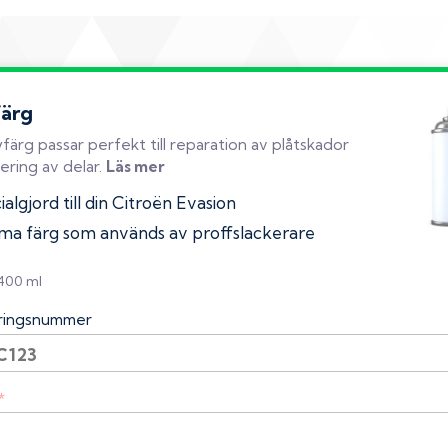
färg
färg passar perfekt till reparation av plåtskador
ering av delar.
Läs mer
algjord till din Citroën Evasion
a färg som används av proffslackerare
 400 ml
eringsnummer
*