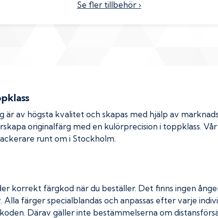
Se fler tillbehör ›
ppklass
rg är av högsta kvalitet och skapas med hjälp av markna
erskapa originalfärg med en kulörprecision i toppklass. Vå
 lackerare runt om i Stockholm.
er korrekt färgkod när du beställer. Det finns ingen ånger
. Alla färger specialblandas och anpassas efter varje indivi
koden. Därav gäller inte bestämmelserna om distansförsäl