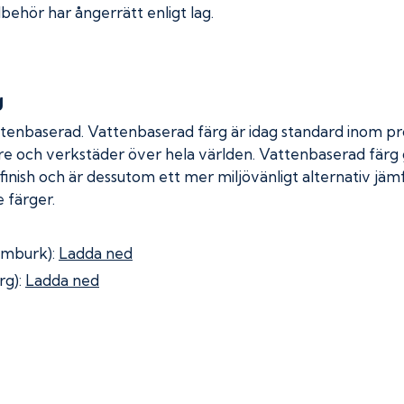
lbehör har ångerrätt enligt lag.
g
ttenbaserad. Vattenbaserad färg är idag standard inom pro
re och verkstäder över hela världen. Vattenbaserad färg
 finish och är dessutom ett mer miljövänligt alternativ jä
 färger.
omburk):
Ladda ned
rg):
Ladda ned