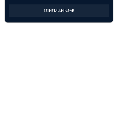
SE INSTÄLLNINGAR
Information
Sök färgkod m. regnummer
Guide: Välj rätt produkter
Hitta färgkod på bilen
Treskiktsfärg
Instruktioner lackstift
allanyanser.se
Kontakta oss