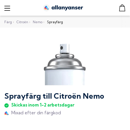
Färg
›
Citroën
›
Nemo
›
Sprayfärg
Sprayfärg
till
Citroën Nemo
Skickas inom 1-2 arbetsdagar
Mixad efter din färgkod