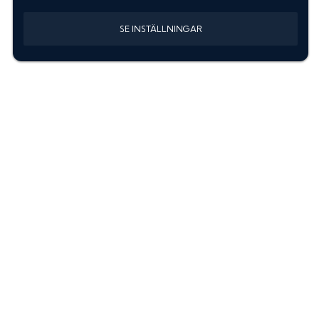
SE INSTÄLLNINGAR
Information
Sök färgkod m. regnummer
Guide: Välj rätt produkter
Hitta färgkod på bilen
Treskiktsfärg
Instruktioner lackstift
allanyanser.se
Kontakta oss