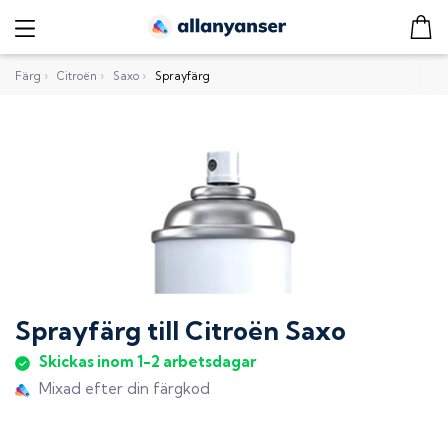
Färg
›
Citroën
›
Saxo
›
Sprayfärg
Sprayfärg
till
Citroën Saxo
Skickas inom 1-2 arbetsdagar
Mixad efter din färgkod