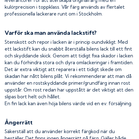
leverantörer för att återskapa originalfärg med en
kulörprecision i toppklass. Vår färg används av flertalet
professionella lackerare runt om i Stockholm.
Varför ska man använda lackstift?
Stenskott och repor i lacken är i princip oundvikligt. Med
ett lackstift kan du snabbt återställa bilens lack till ett fint
och skyddande skick. Genom att tidigt fixa skador i lacken
kan du förhindra stora och dyra omlackeringar i framtiden.
Det är extra viktigt att reparera i ett tidigt skede om
skadan har nått bilens plåt. Vi rekommenderar att man då
använder en rostskyddande primer/grundfärg innan rost
uppstår. Om rost redan har uppstått är det viktigt att den
slipas bort helt och hållet.
En fin lack kan även höja bilens värde vid en ev. försäljning.
Ångerrätt
Säkerställ att du använder korrekt färgkod när du
beställer. Det finns ingen ångerrätt på färg. Gäller både