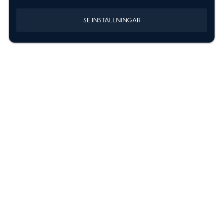
SE INSTÄLLNINGAR
Information
Sök färgkod m. regnummer
Guide: Välj rätt produkter
Hitta färgkod på bilen
Treskiktsfärg
Instruktioner lackstift
allanyanser.se
Kontakta oss