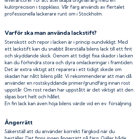
leverantörer för att återskapa originalfärg med en
kulörprecision i toppklass. Vår färg används av flertalet
professionella lackerare runt om i Stockholm.
Varför ska man använda lackstift?
Stenskott och repor i lacken är i princip oundvikligt. Med
ett lackstift kan du snabbt återställa bilens lack till ett fint
och skyddande skick. Genom att tidigt fixa skador i lacken
kan du förhindra stora och dyra omlackeringar i framtiden.
Det är extra viktigt att reparera i ett tidigt skede om
skadan har nått bilens plåt. Vi rekommenderar att man då
använder en rostskyddande primer/grundfärg innan rost
uppstår. Om rost redan har uppstått är det viktigt att den
slipas bort helt och hållet.
En fin lack kan även höja bilens värde vid en ev. försäljning.
Ångerrätt
Säkerställ att du använder korrekt färgkod när du
beställer. Det finns ingen ångerrätt på färg. Gäller både