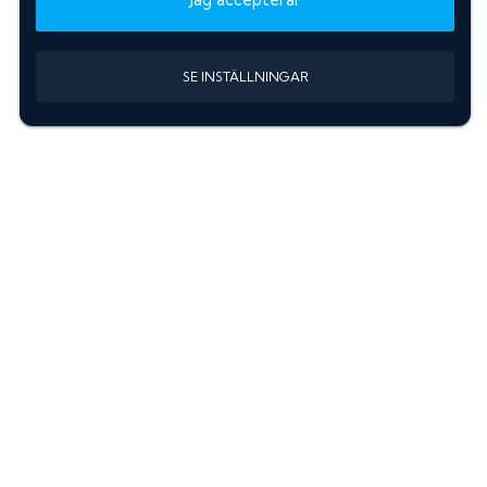
SE INSTÄLLNINGAR
Information
Sök färgkod m. regnummer
Guide: Välj rätt produkter
Hitta färgkod på bilen
Treskiktsfärg
Instruktioner lackstift
allanyanser.se