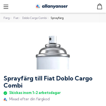
Färg
›
Fiat
›
Doblo Cargo Combi
›
Sprayfärg
Sprayfärg
till
Fiat Doblo Cargo
Combi
Skickas inom 1-2 arbetsdagar
Mixad efter din färgkod