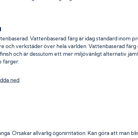
g
ttenbaserad. Vattenbaserad färg är idag standard inom pro
re och verkstäder över hela världen. Vattenbaserad färg
 finish och är dessutom ett mer miljövänligt alternativ jä
 färger.
dda ned
ånga.
Orsakar allvarlig ögonirritation. Kan göra att man bl