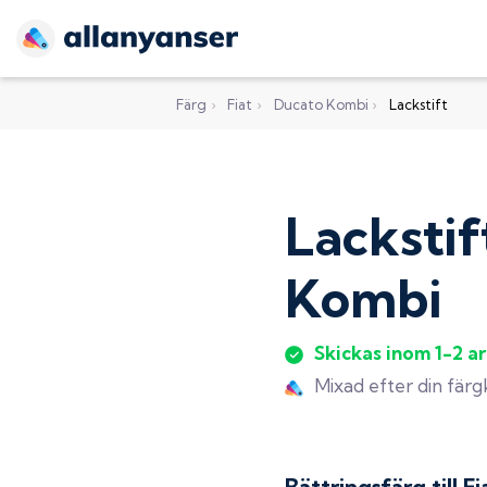
Färg
›
Fiat
›
Ducato Kombi
›
Lackstift
Lackstif
Kombi
Skickas inom 1-2 a
Mixad efter din fär
Bättringsfärg till
Fi