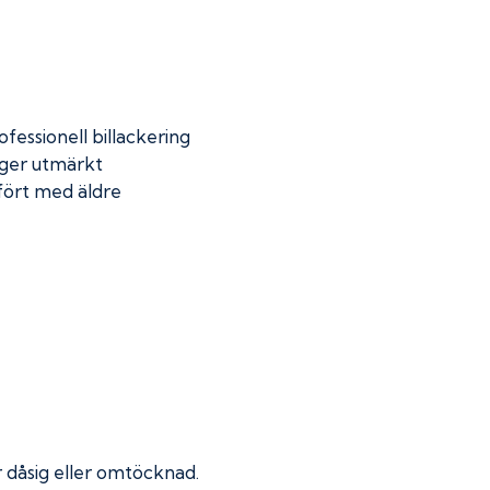
fessionell billackering
 ger utmärkt
mfört med äldre
ir dåsig eller omtöcknad.