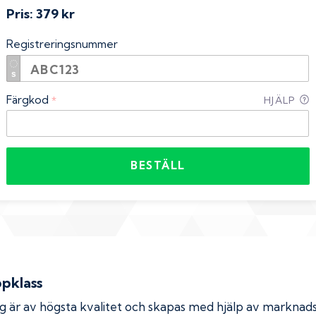
Pris:
379 kr
Registreringsnummer
Färgkod
*
HJÄLP
BESTÄLL
ppklass
rg är av högsta kvalitet och skapas med hjälp av markna