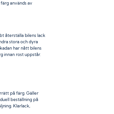
r färg används av
t återställa bilens lack
indra stora och dyra
skadan har nått bilens
 innan rost uppstår.
rätt på färg. Gäller
duell beställning på
jning. Klarlack,