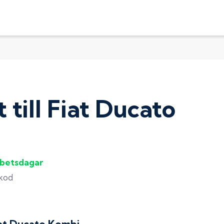
t
till
Fiat Ducato
rbetsdagar
gkod
at Ducato Kombi