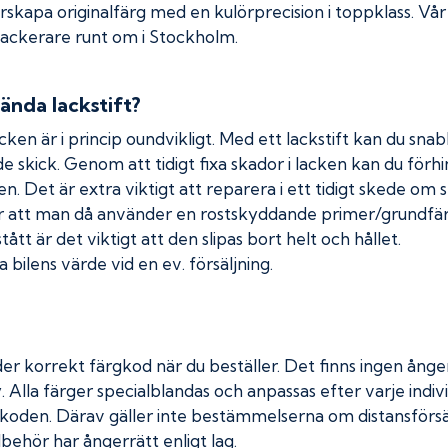
erskapa originalfärg med en kulörprecision i toppklass. Vå
 lackerare runt om i Stockholm.
ända lackstift?
cken är i princip oundvikligt. Med ett lackstift kan du snabb
nde skick. Genom att tidigt fixa skador i lacken kan du förh
n. Det är extra viktigt att reparera i ett tidigt skede om 
 att man då använder en rostskyddande primer/grundfärg
tt är det viktigt att den slipas bort helt och hållet.
 bilens värde vid en ev. försäljning.
er korrekt färgkod när du beställer. Det finns ingen ånger
. Alla färger specialblandas och anpassas efter varje indivi
koden. Därav gäller inte bestämmelserna om distansförsäl
lbehör har ångerrätt enligt lag.