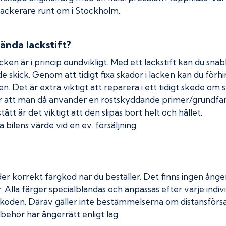
 lackerare runt om i Stockholm.
ända lackstift?
cken är i princip oundvikligt. Med ett lackstift kan du snabb
nde skick. Genom att tidigt fixa skador i lacken kan du förh
n. Det är extra viktigt att reparera i ett tidigt skede om 
 att man då använder en rostskyddande primer/grundfärg
tt är det viktigt att den slipas bort helt och hållet.
 bilens värde vid en ev. försäljning.
er korrekt färgkod när du beställer. Det finns ingen ånger
. Alla färger specialblandas och anpassas efter varje indivi
koden. Därav gäller inte bestämmelserna om distansförsäl
lbehör har ångerrätt enligt lag.