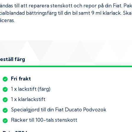
das till att reparera stenskott och repor på din
Fiat
. Pa
ialblandad bättringsfärg till din bil samt 9 ml klarlack. 
iceras.
eställ färg
Fri frakt
1 x lackstift (färg)
1 x klarlackstift
Specialgjord till din Fiat Ducato Podvozok
Räcker till 100-tals stenskott