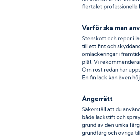
flertalet professionella
Varför ska man anv
Stenskott och repor i la
till ett fint och skydda
omlackeringar i framtide
plåt. Vi rekommenderar
Om rost redan har uppstå
En fin lack kan även höja
Ångerrätt
Säkerställ att du använd
både lackstift och spray
grund av den unika färg
grundfärg och övriga til