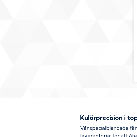
Kulörprecision i to
Vår specialblandade fä
leverantörer för att åt