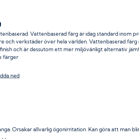
g
ttenbaserad. Vattenbaserad färg är idag standard inom pro
re och verkstäder över hela världen. Vattenbaserad färg
 finish och är dessutom ett mer miljövänligt alternativ jä
 färger.
dda ned
ånga.
Orsakar allvarlig ögonirritation. Kan göra att man bl
r