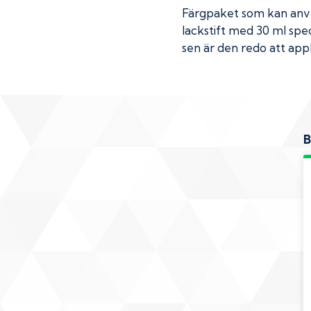
Färgpaket som kan använ
lackstift med 30 ml spec
sen är den redo att appl
B