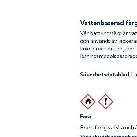
Vattenbaserad fär
Vår bättringsfärg är va
och används av lackera
kulörprecision, en jämn
lösningsmedelsbaserade
Säkerhetsdatablad
:
La
Fara
Brandfarlig vätska och 
Visa skyddsangivelse