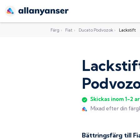
Färg
›
Fiat
›
Ducato Podvozok
›
Lackstift
Lackstif
Podvoz
Skickas inom 1-2 a
Mixad efter din fär
Bättringsfärg till
Fi