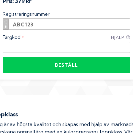
Pris:
379 kr
Registreringsnummer
Färgkod
*
HJÄLP
BESTÄLL
ppklass
rg är av högsta kvalitet och skapas med hjälp av markna
erskapa originalfärg med en kulörprecision i toppklass. Vå