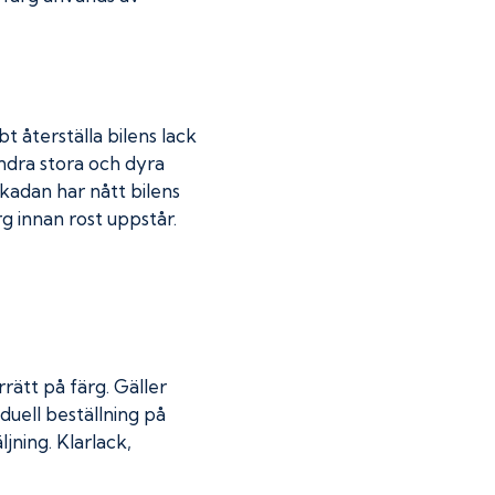
t återställa bilens lack
indra stora och dyra
skadan har nått bilens
 innan rost uppstår.
rätt på färg. Gäller
duell beställning på
jning. Klarlack,