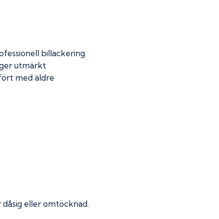
fessionell billackering
 ger utmärkt
mfört med äldre
ir dåsig eller omtöcknad.