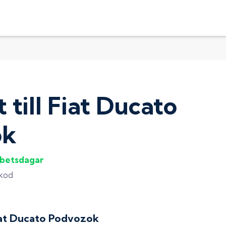
t
till
Fiat Ducato
ok
rbetsdagar
gkod
at Ducato Podvozok