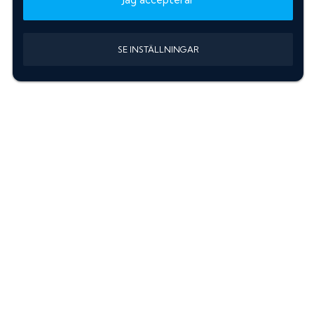
SE INSTÄLLNINGAR
Information
Sök färgkod m. regnummer
Guide: Välj rätt produkter
Hitta färgkod på bilen
Treskiktsfärg
Instruktioner lackstift
allanyanser.se