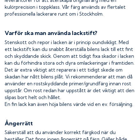
leverantörer för att återskapa originalfärg med en
kulörprecision i toppklass. Vår färg används av flertalet
professionella lackerare runt om i Stockholm.
Varför ska man använda lackstift?
Stenskott och repor i lacken är i princip oundvikligt. Med
ett lackstift kan du snabbt återställa bilens lack till ett fint
och skyddande skick. Genom att tidigt fixa skador i lacken
kan du förhindra stora och dyra omlackeringar i framtiden.
Det är extra viktigt att reparera i ett tidigt skede om
skadan har nått bilens plåt. Vi rekommenderar att man då
använder en rostskyddande primer/grundfärg innan rost
uppstår. Om rost redan har uppstått är det viktigt att den
slipas bort helt och hållet.
En fin lack kan även höja bilens värde vid en ev. försäljning.
Ångerrätt
Säkerställ att du använder korrekt färgkod när du
beställer. Det finns ingen ångerrätt på färg. Gäller både