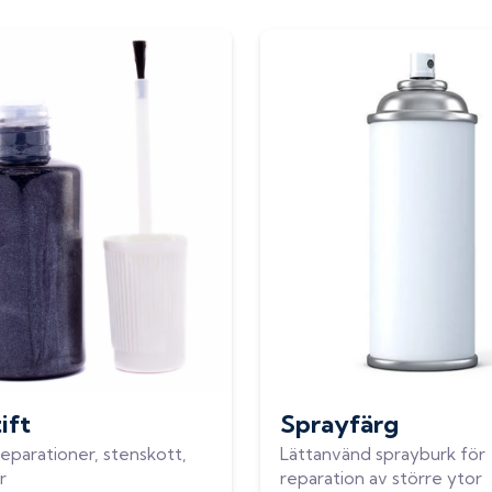
ift
Sprayfärg
eparationer, stenskott,
Lättanvänd sprayburk för
r
reparation av större ytor