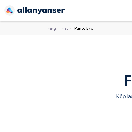
Färg
›
Fiat
›
Punto Evo
F
Köp lac