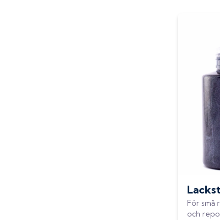
Lackst
För små r
och repo