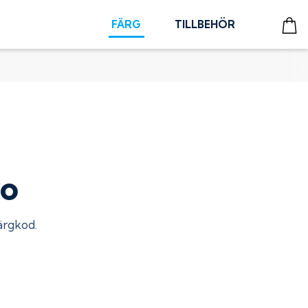
FÄRG
TILLBEHÖR
vo
färgkod.