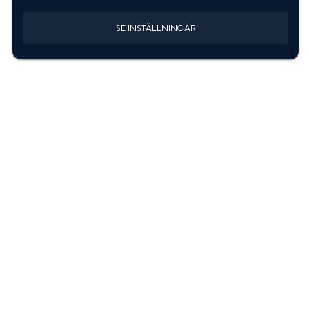
SE INSTÄLLNINGAR
Information
Sök färgkod m. regnummer
Guide: Välj rätt produkter
Hitta färgkod på bilen
Treskiktsfärg
Instruktioner lackstift
allanyanser.se
Kontakta oss