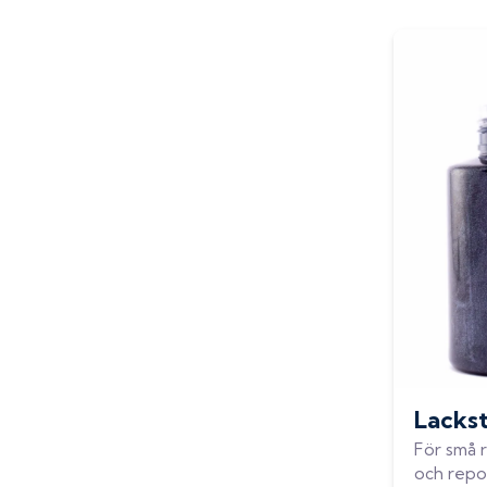
Lackst
För små r
och repo