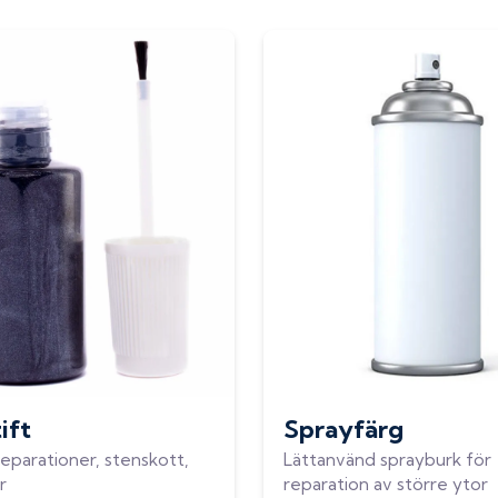
ift
Sprayfärg
eparationer, stenskott,
Lättanvänd sprayburk för
r
reparation av större ytor