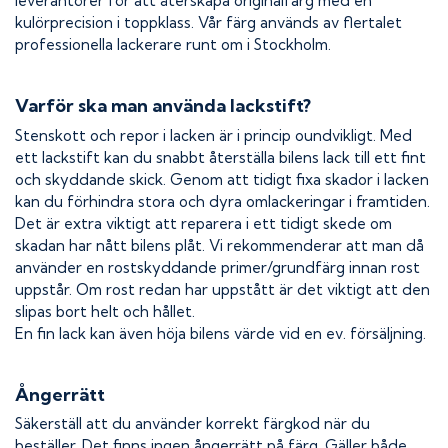
leverantörer för att återskapa originalfärg med en
kulörprecision i toppklass. Vår färg används av flertalet
professionella lackerare runt om i Stockholm.
Varför ska man använda lackstift?
Stenskott och repor i lacken är i princip oundvikligt. Med
ett lackstift kan du snabbt återställa bilens lack till ett fint
och skyddande skick. Genom att tidigt fixa skador i lacken
kan du förhindra stora och dyra omlackeringar i framtiden.
Det är extra viktigt att reparera i ett tidigt skede om
skadan har nått bilens plåt. Vi rekommenderar att man då
använder en rostskyddande primer/grundfärg innan rost
uppstår. Om rost redan har uppstått är det viktigt att den
slipas bort helt och hållet.
En fin lack kan även höja bilens värde vid en ev. försäljning.
Ångerrätt
Säkerställ att du använder korrekt färgkod när du
beställer. Det finns ingen ångerrätt på färg. Gäller både