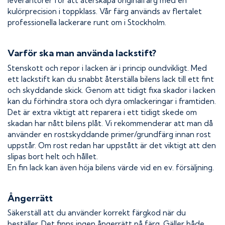
leverantörer för att återskapa originalfärg med en
kulörprecision i toppklass. Vår färg används av flertalet
professionella lackerare runt om i Stockholm.
Varför ska man använda lackstift?
Stenskott och repor i lacken är i princip oundvikligt. Med
ett lackstift kan du snabbt återställa bilens lack till ett fint
och skyddande skick. Genom att tidigt fixa skador i lacken
kan du förhindra stora och dyra omlackeringar i framtiden.
Det är extra viktigt att reparera i ett tidigt skede om
skadan har nått bilens plåt. Vi rekommenderar att man då
använder en rostskyddande primer/grundfärg innan rost
uppstår. Om rost redan har uppstått är det viktigt att den
slipas bort helt och hållet.
En fin lack kan även höja bilens värde vid en ev. försäljning.
Ångerrätt
Säkerställ att du använder korrekt färgkod när du
beställer. Det finns ingen ångerrätt på färg. Gäller både